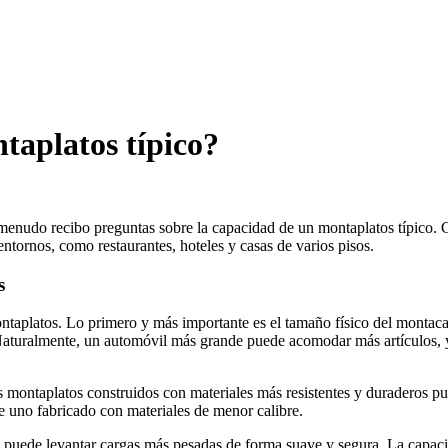
taplatos típico?
enudo recibo preguntas sobre la capacidad de un montaplatos típico. C
ntornos, como restaurantes, hoteles y casas de varios pisos.
s
ntaplatos. Lo primero y más importante es el tamaño físico del montacar
. Naturalmente, un automóvil más grande puede acomodar más artículos, y
s montaplatos construidos con materiales más resistentes y duraderos p
e uno fabricado con materiales de menor calibre.
e puede levantar cargas más pesadas de forma suave y segura. La capaci