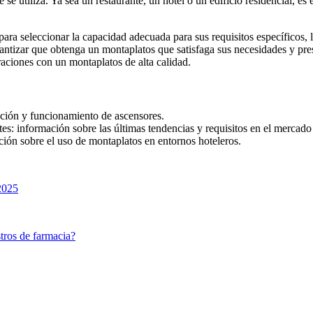
se utiliza. Ya sea un restaurante, un hotel o un edificio residencial, es
ara seleccionar la capacidad adecuada para sus requisitos específicos
rantizar que obtenga un montaplatos que satisfaga sus necesidades y pre
raciones con un montaplatos de alta calidad.
ación y funcionamiento de ascensores.
tes: información sobre las últimas tendencias y requisitos en el mercado
ación sobre el uso de montaplatos en entornos hoteleros.
2025
tros de farmacia?