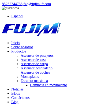
85262244786
fxq@fujimlift.com
Idioma
Español
Inicio
Sobre nosotros
Productos
Ascensor de pasajeros
Ascensor de casa
Ascensor de carga
Ascensor hospitalario
Ascensor de coches
Montaplatos
Escalera mecánica
Caminata en movimiento
Noticias
Blogs
Contáctenos
Blog