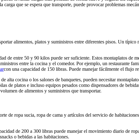
ra la carga que se espera que transporte, puede provocar problemas mecá
nsportar alimentos, platos y suministros entre diferentes pisos. Un típic
ad de entre 50 y 90 kilos puede ser suficiente. Estos montaplatos de m
ministros entre la cocina y el comedor. Por ejemplo, un restaurante fa
ar
con una capacidad de 150 libras. Puede manejar fácilmente el flujo reg
s de alta cocina o los salones de banquetes, pueden necesitar montaplat
las de platos e incluso equipos pesados ​​como dispensadores de bebidas.
volumen de alimentos y suministros que transportar.
porte de ropa sucia, ropa de cama y artículos del servicio de habitacione
acidad de 200 a 300 libras puede manejar el movimiento diario de ropa
snacks o bebidas a las habitaciones.