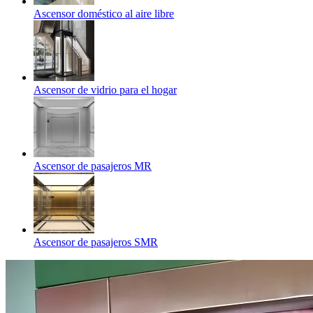
Ascensor doméstico al aire libre
Ascensor de vidrio para el hogar
Ascensor de pasajeros MR
Ascensor de pasajeros SMR