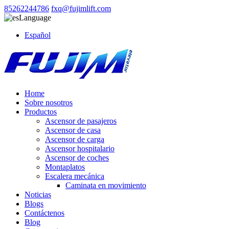
85262244786
fxq@fujimlift.com
Language
Español
Home
Sobre nosotros
Productos
Ascensor de pasajeros
Ascensor de casa
Ascensor de carga
Ascensor hospitalario
Ascensor de coches
Montaplatos
Escalera mecánica
Caminata en movimiento
Noticias
Blogs
Contáctenos
Blog