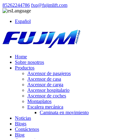
85262244786
fxq@fujimlift.com
Language
Español
Home
Sobre nosotros
Productos
Ascensor de pasajeros
Ascensor de casa
Ascensor de carga
Ascensor hospitalario
Ascensor de coches
Montaplatos
Escalera mecánica
Caminata en movimiento
Noticias
Blogs
Contáctenos
Blog