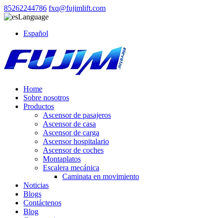
85262244786
fxq@fujimlift.com
Language
Español
Home
Sobre nosotros
Productos
Ascensor de pasajeros
Ascensor de casa
Ascensor de carga
Ascensor hospitalario
Ascensor de coches
Montaplatos
Escalera mecánica
Caminata en movimiento
Noticias
Blogs
Contáctenos
Blog