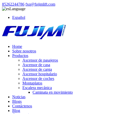
85262244786
fxq@fujimlift.com
Language
Español
Home
Sobre nosotros
Productos
Ascensor de pasajeros
Ascensor de casa
Ascensor de carga
Ascensor hospitalario
Ascensor de coches
Montaplatos
Escalera mecánica
Caminata en movimiento
Noticias
Blogs
Contáctenos
Blog