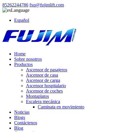
85262244786
fxq@fujimlift.com
Language
Español
Home
Sobre nosotros
Productos
Ascensor de pasajeros
Ascensor de casa
Ascensor de carga
Ascensor hospitalario
Ascensor de coches
Montaplatos
Escalera mecánica
Caminata en movimiento
Noticias
Blogs
Contáctenos
Blog