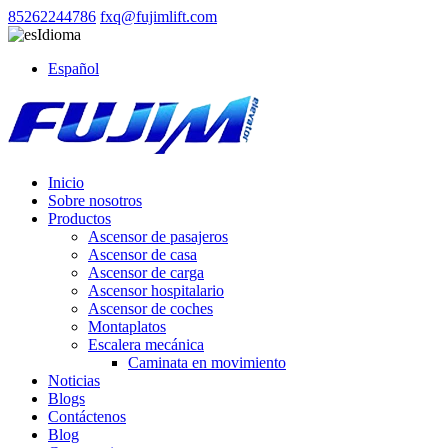
85262244786
fxq@fujimlift.com
Idioma
Español
Inicio
Sobre nosotros
Productos
Ascensor de pasajeros
Ascensor de casa
Ascensor de carga
Ascensor hospitalario
Ascensor de coches
Montaplatos
Escalera mecánica
Caminata en movimiento
Noticias
Blogs
Contáctenos
Blog