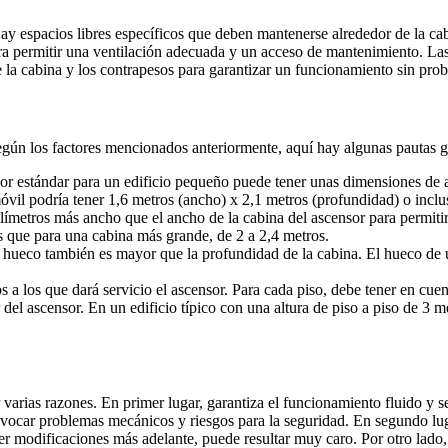
y espacios libres específicos que deben mantenerse alrededor de la cab
ara permitir una ventilación adecuada y un acceso de mantenimiento. Las
e la cabina y los contrapesos para garantizar un funcionamiento sin pro
egún los factores mencionados anteriormente, aquí hay algunas pautas g
or estándar para un edificio pequeño puede tener unas dimensiones de
óvil podría tener 1,6 metros (ancho) x 2,1 metros (profundidad) o incl
ilímetros más ancho que el ancho de la cabina del ascensor para permitir
s que para una cabina más grande, de 2 a 2,4 metros.
el hueco también es mayor que la profundidad de la cabina. El hueco de
a los que dará servicio el ascensor. Para cada piso, debe tener en cuent
or del ascensor. En un edificio típico con una altura de piso a piso de 3 
 varias razones. En primer lugar, garantiza el funcionamiento fluido y 
vocar problemas mecánicos y riesgos para la seguridad. En segundo lug
cer modificaciones más adelante, puede resultar muy caro. Por otro lado,