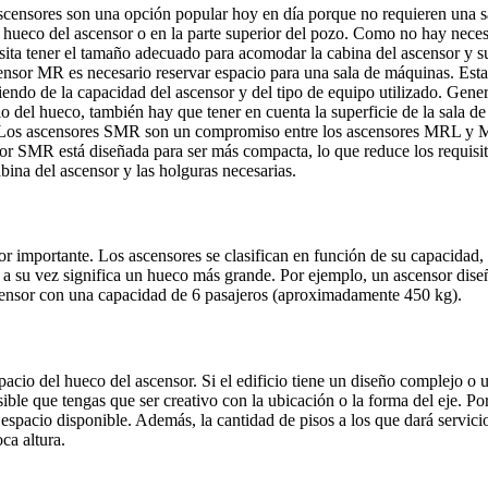
ascensores son una opción popular hoy en día porque no requieren una s
l hueco del ascensor o en la parte superior del pozo. Como no hay necesi
sita tener el tamaño adecuado para acomodar la cabina del ascensor y 
nsor MR es necesario reservar espacio para una sala de máquinas. Esta s
ndo de la capacidad del ascensor y del tipo de equipo utilizado. Genera
cio del hueco, también hay que tener en cuenta la superficie de la sala d
 Los ascensores SMR son un compromiso entre los ascensores MRL y M
 SMR está diseñada para ser más compacta, lo que reduce los requisitos
bina del ascensor y las holguras necesarias.
tor importante. Los ascensores se clasifican en función de su capacid
 a su vez significa un hueco más grande. Por ejemplo, un ascensor dis
ensor con una capacidad de 6 pasajeros (aproximadamente 450 kg).
pacio del hueco del ascensor. Si el edificio tiene un diseño complejo o 
ble que tengas que ser creativo con la ubicación o la forma del eje. Por 
espacio disponible. Además, la cantidad de pisos a los que dará servicio
ca altura.