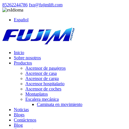
85262244786
fxq@fujimlift.com
Idioma
Español
Inicio
Sobre nosotros
Productos
Ascensor de pasajeros
Ascensor de casa
Ascensor de carga
Ascensor hospitalario
Ascensor de coches
Montaplatos
Escalera mecánica
Caminata en movimiento
Noticias
Blogs
Contáctenos
Blog