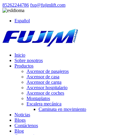
85262244786
fxq@fujimlift.com
Idioma
Español
Inicio
Sobre nosotros
Productos
Ascensor de pasajeros
Ascensor de casa
Ascensor de carga
Ascensor hospitalario
Ascensor de coches
Montaplatos
Escalera mecánica
Caminata en movimiento
Noticias
Blogs
Contáctenos
Blog